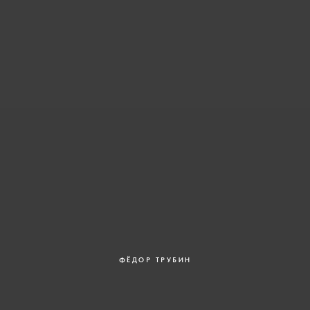
ФЁДОР ТРУБИН