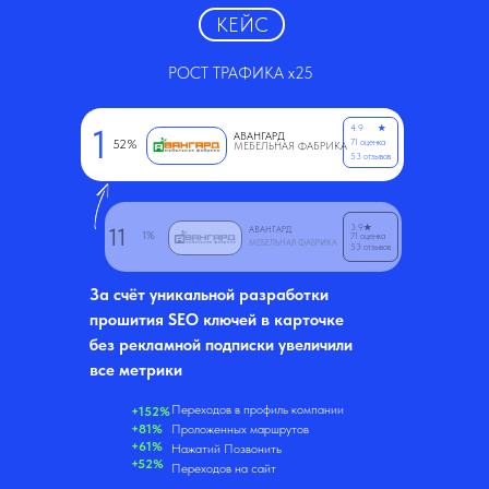
КЕЙС
РОСТ ТРАФИКА x25
1
4.9
★
АВАНГАРД
52%
71 оценка
МЕБЕЛЬНАЯ ФАБРИКА
53 отзывов
3.9
★
11
АВАНГАРД
1%
71 оценка
МЕБЕЛЬНАЯ ФАБРИКА
53 отзывов
За счёт уникальной разработки
прошития SEO ключей в карточке
без рекламной подписки увеличили
все метрики
Переходов в профиль компании
+152%
+81%
Проложенных маршрутов
+61%
Нажатий Позвонить
+52%
Переходов на сайт