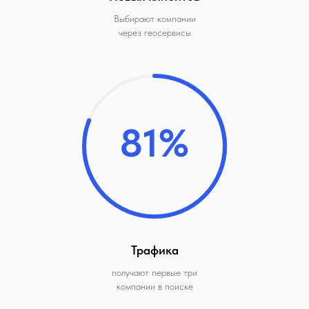
Выбирают компании
через геосервисы
81%
Трафика
получают первые три
компании в поиске