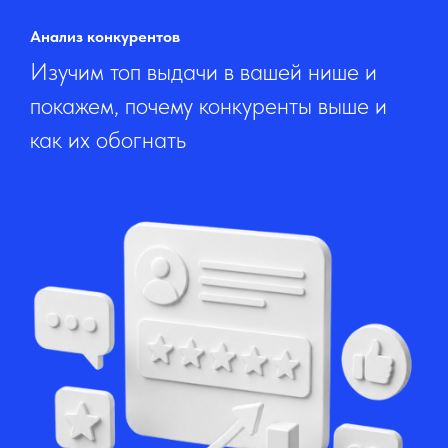
Анализ конкурентов
Изучим топ выдачи в вашей нише и
покажем, почему конкуренты выше и
как их обогнать