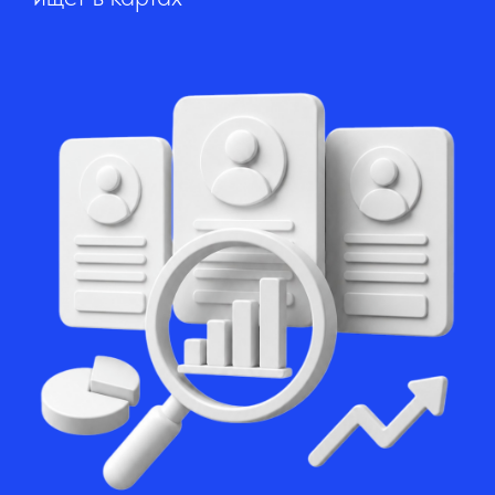
Сегодня большинство
клиентов находят компании
через онлайн-карты.
Грамотная работа с
продвижением помогает
увеличивать поток клиентов.
За 3 года работы мы оптимизировали более 1
000 карточек. Ни одна из них не получила
теневой бан. Средний рост просмотров — в 3-5
раз за первые 3 месяца работы.