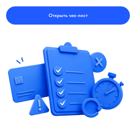
Открыть чек-лист
НАЙДИ
КЛИЕНТОВ
УЖЕ СЕЙЧАС
Проведем экспресс-аудит вашего
профиля и покажем, сколько людей
теряете вы прямо сейчас. Это
бесплатно.