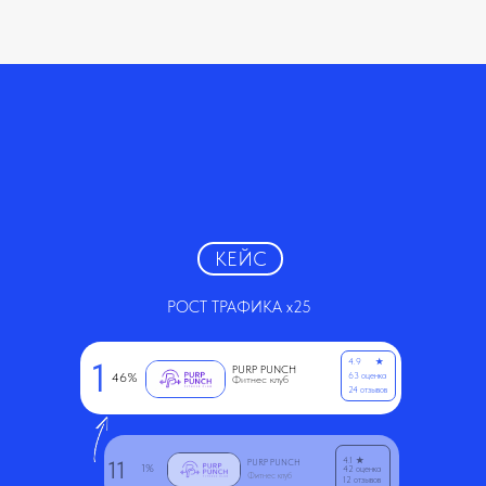
КЕЙС
РОСТ ТРАФИКА x25
1
4.9
★
PURP PUNCH
46%
63 оценка
Фитнес клуб
24 отзывов
4.1
★
11
PURP PUNCH
1%
42 оценка
Фитнес клуб
12 отзывов